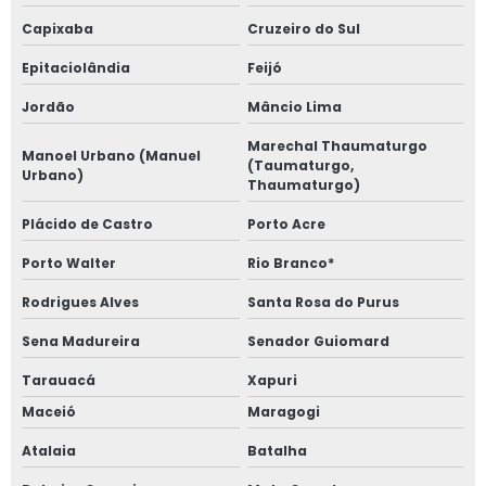
Capixaba
Cruzeiro do Sul
Epitaciolândia
Feijó
Jordão
Mâncio Lima
Marechal Thaumaturgo
Manoel Urbano (Manuel
(Taumaturgo,
Urbano)
Thaumaturgo)
Plácido de Castro
Porto Acre
Porto Walter
Rio Branco*
Rodrigues Alves
Santa Rosa do Purus
Sena Madureira
Senador Guiomard
Tarauacá
Xapuri
Maceió
Maragogi
Atalaia
Batalha