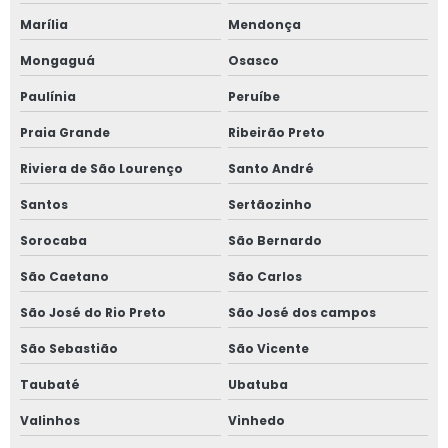
Marília
Mendonça
Projeto elétrico trifásico
Mongaguá
Osasco
Projeto elétrico de um galpão industrial
Paulínia
Peruíbe
Projeto de entrada de energia
Praia Grande
Ribeirão Preto
Riviera de São Lourenço
Santo André
Projeto de iluminação
Santos
Sertãozinho
Projeto de iluminação de emergência
Sorocaba
São Bernardo
Projeto iluminação galpão industrial
São Caetano
São Carlos
Projeto de iluminação industrial
São José do Rio Preto
São José dos campos
São Sebastião
São Vicente
Projeto de instalações elétricas industriais
Taubaté
Ubatuba
Projeto de padrão de entrada de energia
Valinhos
Vinhedo
Projeto de spda