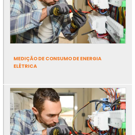
Empresa de comissionamento de relés
Empresa de projetos elétricos
Empresa de subestação de energia
Empresas de comissionamento elétrico
MEDIÇÃO DE CONSUMO DE ENERGIA
Empresas de eficiência energética
ELÉTRICA
Empresas de instalações elétricas industriais
Empresas de instrumentação industrial
Estudo de demanda de energia
Estudo de eficiência energética
Estudo de eficiência energética em uma indústria