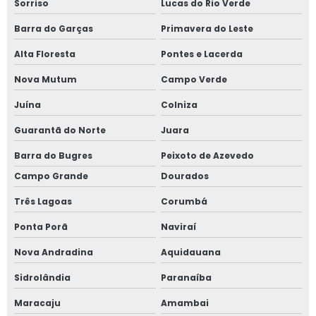
Sorriso
Lucas do Rio Verde
Barra do Garças
Primavera do Leste
Alta Floresta
Pontes e Lacerda
Nova Mutum
Campo Verde
Juína
Colniza
Guarantã do Norte
Juara
Barra do Bugres
Peixoto de Azevedo
Campo Grande
Dourados
Três Lagoas
Corumbá
Ponta Porã
Naviraí
Nova Andradina
Aquidauana
Sidrolândia
Paranaíba
Maracaju
Amambai