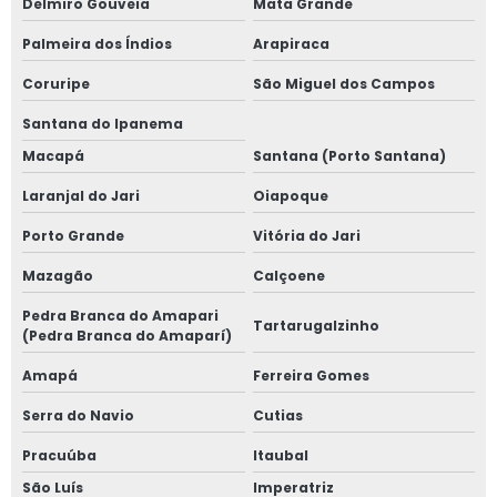
Delmiro Gouveia
Mata Grande
Palmeira dos Índios
Arapiraca
Coruripe
São Miguel dos Campos
Santana do Ipanema
Macapá
Santana (Porto Santana)
Laranjal do Jari
Oiapoque
Porto Grande
Vitória do Jari
Mazagão
Calçoene
Pedra Branca do Amapari
Tartarugalzinho
(Pedra Branca do Amaparí)
Amapá
Ferreira Gomes
Serra do Navio
Cutias
Pracuúba
Itaubal
São Luís
Imperatriz