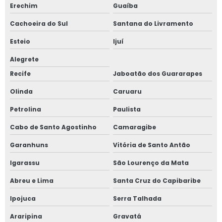
Erechim
Guaíba
Cachoeira do Sul
Santana do Livramento
Esteio
Ijuí
Alegrete
Recife
Jaboatão dos Guararapes
Olinda
Caruaru
Petrolina
Paulista
Cabo de Santo Agostinho
Camaragibe
Garanhuns
Vitória de Santo Antão
Igarassu
São Lourenço da Mata
Abreu e Lima
Santa Cruz do Capibaribe
Ipojuca
Serra Talhada
Araripina
Gravatá