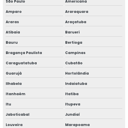
São Paulo
Americana
Projeto de aterramento
Amparo
Araraquara
Araras
Araçatuba
Projeto de aterramento elétrico
Atibaia
Barueri
Projeto de aterramento industrial
Bauru
Bertioga
Projeto elétrico de alta tensão
Bragança Paulista
Campinas
Projeto elétrico completo
Caraguatatuba
Cubatão
Guarujá
Hortolândia
Projeto elétrico entrada de energia
Ilhabela
Indaiatuba
Projeto elétrico industrial
Itanhaém
Itatiba
Projeto elétrico industrial completo
Itu
Itupeva
Projeto elétrico preço
Jaboticabal
Jundiaí
Louveira
Marapoama
Projeto elétrico preço m2