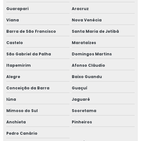
Guarapari
Aracruz
Parametrização e comissionamento de relés de proteção
Viana
Nova Venécia
Perícia em instalações elétricas
Barra de São Francisco
Santa Maria de Jetibá
Preço laudo spda
Castelo
Marataízes
Preço m2 projeto elétrico
São Gabriel da Palha
Domingos Martins
Itapemirim
Afonso Cláudio
Preço projeto elétrico
Alegre
Baixo Guandu
Preço projeto elétrico industrial
Conceição da Barra
Guaçuí
Preço de projeto elétrico por m2
Iúna
Jaguaré
Preço projeto spda
Mimoso do Sul
Sooretama
Anchieta
Pinheiros
Prestação de serviços de comissionamento de relés
Pedro Canário
Projeto adequação nr10