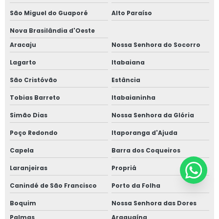
São Miguel do Guaporé
Alto Paraíso
Nova Brasilândia d'Oeste
Aracaju
Nossa Senhora do Socorro
Lagarto
Itabaiana
São Cristóvão
Estância
Tobias Barreto
Itabaianinha
Simão Dias
Nossa Senhora da Glória
Poço Redondo
Itaporanga d'Ajuda
Capela
Barra dos Coqueiros
Laranjeiras
Propriá
Canindé de São Francisco
Porto da Folha
Boquim
Nossa Senhora das Dores
Palmas
Araguaína