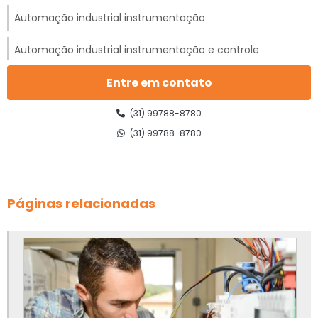
Automação industrial instrumentação
Automação industrial instrumentação e controle
Automação industrial projetos
Entre em contato
Comissionamento elétrico
(31) 99788-8780
(31) 99788-8780
Comissionamento de relés de proteção
Custo de projeto elétrico
Páginas relacionadas
Eficiência energética na industria
Elaboração de projeto de subestação abrigada
Empresa de adequação nr10
Empresa de adequação nr12