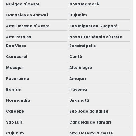
Espigão d'Oeste
Nova Mamoré
Candeias do Jamari
Cujubim
Alta Floresta d'Oeste
São Miguel do Guaporé
Alto Paraíso
Nova Brasilândia d'Oeste
Boa Vista
Rorainópolis
Caracaraí
Cantá
Mucajaí
Alto Alegre
Pacaraima
Amajari
Bonfim
Iracema
Normandia
Uiramutã
Caroebe
São João da Baliza
São Luís
Candeias do Jamari
Cujubim
Alta Floresta d'Oeste