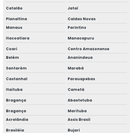
Catalão
Jataí
Planaltina
Caldas Novas
Manaus
Parintins
Itacoatiara
Manacapuru
Coari
Centro Amazonense
Belém
Ananindeua
Santarém
Marabá
Castanhal
Parauapebas
Itaituba
Cametá
Bragança
Abaetetuba
Bragança
Marituba
Acrelândia
Assis Brasil
Brasiléia
Bujari