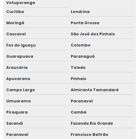
Votuporanga
Curitiba
Londrina
Projeto spda estrutural
Maringá
Ponta Grossa
Projeto spda galpão
Cascavel
São José dos Pinhais
Projeto de spda preço
Foz do Iguaçu
Colombo
Projeto de subestação
Guarapuava
Paranaguá
Araucária
Toledo
Projeto de subestação abrigada
Apucarana
Pinhais
Projeto de subestação elétrica
Campo Largo
Almirante Tamandaré
Projeto de subestação de energia
Umuarama
Paranavaí
Projeto de subestações de média e alta tensão
Piraquara
Cambé
Sarandi
Fazenda Rio Grande
Projetos de aterramento e spda
Paranavaí
Francisco Beltrão