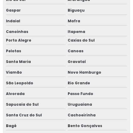
Subestação de energia elétrica
Gaspar
Biguaçu
Subestação de energia para indústrias
Indaial
Mafra
Subestação de energia projeto
Canoinhas
Itapema
Porto Alegre
Caxias do Sul
Supervisão de obra
Pelotas
Canoas
Supervisão de obras engenharia elétrica
Santa Maria
Gravataí
Supervisor de obra elétrica
Viamão
Novo Hamburgo
Supervisor de obras industriais
São Leopoldo
Rio Grande
Alvorada
Passo Fundo
Testes de comissionamento elétrico
Sapucaia do Sul
Uruguaiana
Santa Cruz do Sul
Cachoeirinha
Bagé
Bento Gonçalves