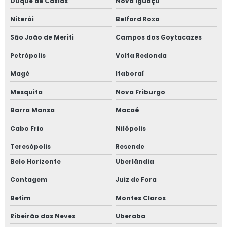
Duque de Caxias
Nova Iguaçu
Laudo de instalações elétricas
Niterói
Belford Roxo
São João de Meriti
Campos dos Goytacazes
Laudo de instalações elétricas nr10
Petrópolis
Volta Redonda
Laudo spda
Magé
Itaboraí
Laudo de spda e aterramento
Mesquita
Nova Friburgo
Laudo spda preço
Barra Mansa
Macaé
Cabo Frio
Nilópolis
Laudo técnico de aterramento elétrico
Teresópolis
Resende
Laudo técnico descarga elétrica
Belo Horizonte
Uberlândia
Laudo técnico elétrico
Contagem
Juiz de Fora
Betim
Montes Claros
Laudo técnico engenharia elétrica
Ribeirão das Neves
Uberaba
Laudo técnico instalações elétricas