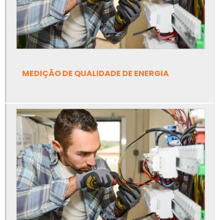
Estudo de eficiência energética em uma planta industrial
Estudo de seletividade
Estudo de seletividade e coordenação
MEDIÇÃO DE QUALIDADE DE ENERGIA
Estudo de seletividade e curto circuito
Estudo de seletividade elétrica
Estudo de seletividade e proteção
Instalação e manutenção
Instrumentação e automação industrial
Instrumentação e controle de processos industriais
Instrumentação industrial básica