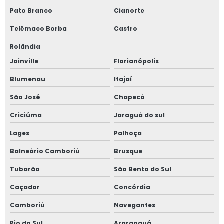
Projetos de automação industrial
Pato Branco
Cianorte
Projetos de automação industrial simples
Telêmaco Borba
Castro
Projetos de instrumentação industrial
Rolândia
Joinville
Florianópolis
Qualidade de energia
Blumenau
Itajaí
Qualidade de energia elétrica
São José
Chapecó
Relatório de comissionamento de relés
Criciúma
Jaraguá do sul
Lages
Palhoça
Relatório técnico de inspeção das instalações elétricas
Balneário Camboriú
Brusque
Serviços de engenharia comissionamento elétrico
Tubarão
São Bento do Sul
Spda laudo técnico
Caçador
Concórdia
Subestação de energia
Camboriú
Navegantes
Rio do Sul
Araranguá