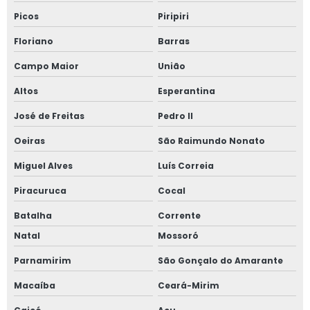
Picos
Piripiri
Floriano
Barras
Campo Maior
União
Altos
Esperantina
José de Freitas
Pedro II
Oeiras
São Raimundo Nonato
Miguel Alves
Luís Correia
Piracuruca
Cocal
Batalha
Corrente
Natal
Mossoró
Parnamirim
São Gonçalo do Amarante
Macaíba
Ceará-Mirim