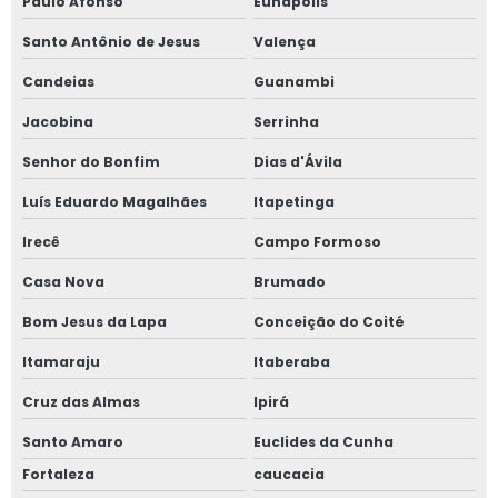
Paulo Afonso
Eunápolis
Santo Antônio de Jesus
Valença
Candeias
Guanambi
Jacobina
Serrinha
Senhor do Bonfim
Dias d'Ávila
Luís Eduardo Magalhães
Itapetinga
Irecê
Campo Formoso
Casa Nova
Brumado
Bom Jesus da Lapa
Conceição do Coité
Itamaraju
Itaberaba
Cruz das Almas
Ipirá
Santo Amaro
Euclides da Cunha
Fortaleza
caucacia