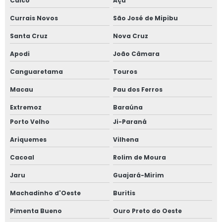
Caicó
Açu
Currais Novos
São José de Mipibu
Santa Cruz
Nova Cruz
Apodi
João Câmara
Canguaretama
Touros
Macau
Pau dos Ferros
Extremoz
Baraúna
Porto Velho
Ji-Paraná
Ariquemes
Vilhena
Cacoal
Rolim de Moura
Jaru
Guajará-Mirim
Machadinho d'Oeste
Buritis
Pimenta Bueno
Ouro Preto do Oeste