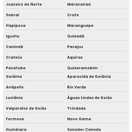
Juazeiro do Norte
Maracanaú
Sobral
Crato
Itapipoca
Maranguape
Iguatu
Quixadá
Canindé
Pacajus
Crateús
Aquiraz
Pacatuba
Quixeramobim
Goiânia
Aparecida de Goiânia
Anápolis
Rio Verde
Luziânia
Águas Lindas de Goiás
Valparaíso de Goiás
Trindade
Formosa
Novo Gama
Itumbiara
Senador Canedo