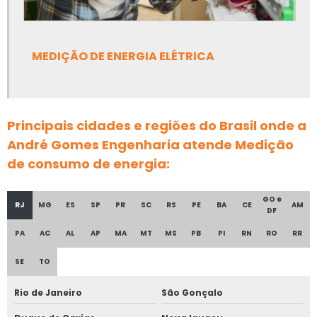
Laudo de aterramento
Laudo de aterramento elétrico
MEDIÇÃO DE ENERGIA ELÉTRICA
Laudo de aterramento preço
Laudo de aterramento e spda
Principais cidades e regiões do Brasil onde a
André Gomes Engenharia atende Medição
Laudo de aterramento valor
de consumo de energia:
Laudo de conformidade das instalações elétricas
GO e
RJ
MG
ES
SP
PR
SC
RS
PE
BA
CE
AM
DF
Laudo elétrico
PA
AC
AL
AP
MA
MT
MS
PB
PI
RN
RO
RR
Laudo elétrico das instalações
SE
TO
Laudo elétrico nr10
Rio de Janeiro
São Gonçalo
Laudo elétrico preço