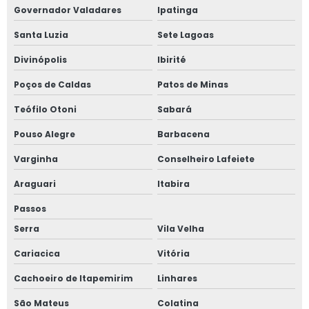
Governador Valadares
Ipatinga
Laudo técnico de vistoria elétrica
Santa Luzia
Sete Lagoas
Medição de consumo de energia
Divinópolis
Ibirité
Poços de Caldas
Patos de Minas
Medição de consumo de energia elétrica
Teófilo Otoni
Sabará
Medição de energia em alta tensão
Pouso Alegre
Barbacena
Medição de energia elétrica
Varginha
Conselheiro Lafeiete
Medição de grandezas elétricas
Araguari
Itabira
Passos
Medição de qualidade de energia
Serra
Vila Velha
Medições elétricas
Cariacica
Vitória
Medidor de energia elétrica individual
Cachoeiro de Itapemirim
Linhares
Orçamento de projeto elétrico
São Mateus
Colatina