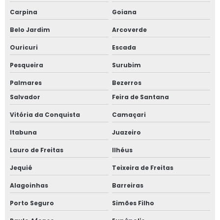
Carpina
Goiana
Belo Jardim
Arcoverde
Ouricuri
Escada
Pesqueira
Surubim
Palmares
Bezerros
Salvador
Feira de Santana
Vitória da Conquista
Camaçari
Itabuna
Juazeiro
Lauro de Freitas
Ilhéus
Jequié
Teixeira de Freitas
Alagoinhas
Barreiras
Porto Seguro
Simões Filho