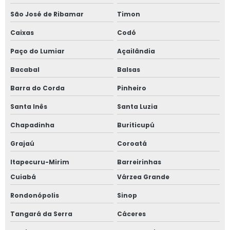
São José de Ribamar
Timon
Caixas
Codó
Paço do Lumiar
Açailândia
Bacabal
Balsas
Barra do Corda
Pinheiro
Santa Inês
Santa Luzia
Chapadinha
Buriticupú
Grajaú
Coroatá
Itapecuru-Mirim
Barreirinhas
Cuiabá
Várzea Grande
Rondonópolis
Sinop
Tangará da Serra
Cáceres