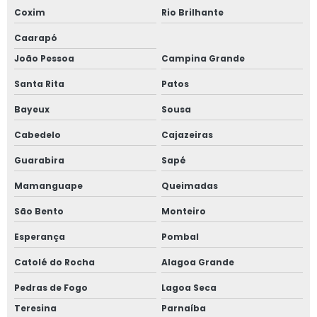
Coxim
Rio Brilhante
Caarapó
João Pessoa
Campina Grande
Santa Rita
Patos
Bayeux
Sousa
Cabedelo
Cajazeiras
Guarabira
Sapé
Mamanguape
Queimadas
São Bento
Monteiro
Esperança
Pombal
Catolé do Rocha
Alagoa Grande
Pedras de Fogo
Lagoa Seca
Teresina
Parnaíba