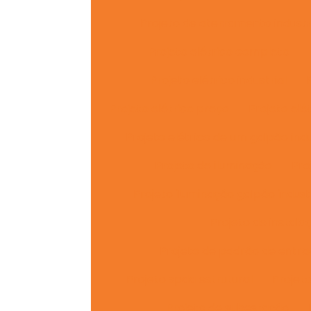
Projeto de aterramento industr
Projeto elétrico completo
Projeto elétrico industrial
Projeto elétrico preço
Projeto elé
Projeto elétrico de um galpão indu
Projeto de iluminação
Pro
Projeto iluminação galpão industr
Projeto de instalaç
Projeto de padrão de entra
Projeto spda estrutural
Projet
Projeto de subestação