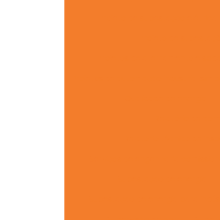
Projeto de subestação elétrica
Projeto de subestaçõ
Projetos de aterramento e spd
Projetos de automação industrial simp
Qualidade de energia
Relatório de com
Relatório técnico de ins
Serviços de engenharia comissio
Subestação de energia
Subestação de energia para indús
Supervisão de obra
Superv