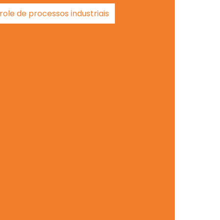
ole de processos industriais
básica
Laudo de aterramento
co
Laudo de aterramento preço
da
Laudo de aterramento valor
talações elétricas
Laudo elétrico
udo elétrico nr10
Laudo elétrico preço
Laudo de instalações elétricas nr10
e aterramento
Laudo spda preço
rico
Laudo técnico descarga elétrica
audo técnico engenharia elétrica
as
Laudo técnico de vistoria elétrica