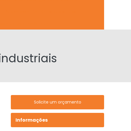
Supervisor de obras industriais
ssionamento elétrico
ndustriais
Solicite um orçamento
Informações