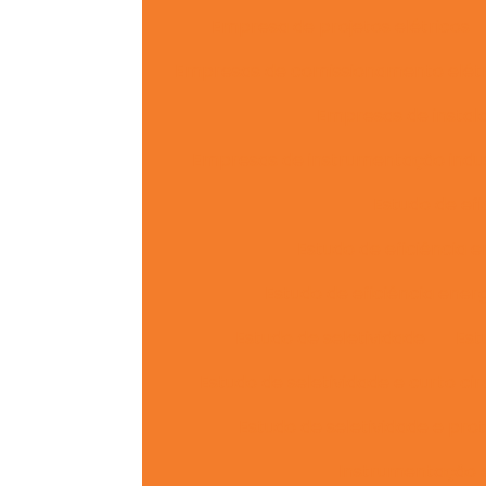
Empresa de projetos elétricos
Empresas de comissionamento elétr
Empresas de instala
Empresas de instrumentação indus
Estudo de efi
Estudo de eficiência 
Estudo de eficiência ener
Estudo de seletividade
Est
Estudo de seletividade e curto cir
Estudo de seletividade e pro
Instrumentação e