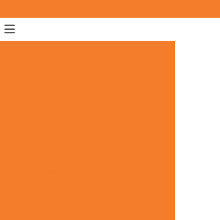
(31) 99788-8780
contato@andregomes-eng.com.br
12
Adequação de máquinas a nr10
dequação nr10
Adequação nr10 e nr12
lise de consumo de energia
trial instrumentação
e controle
Automação industrial projetos
missionamento de relés de proteção
Eficiência energética na industria
o abrigada
Empresa de adequação nr10
mpresa de comissionamento de relés