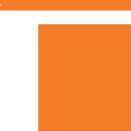
MG
(31) 99788-8780
Adequação de equipamentos nr
Adequação de máquinas nr12
A
Adequação nr12
Aná
Automação indus
Automação industrial instrumentação 
Comissionamento elétrico
Co
Custo de projeto elétrico
Elaboração de projeto de subestaçã
Empresa de adequação nr12
E