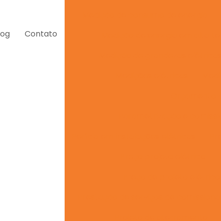
Medição de consumo de energia
log
Contato
Medição de energia em alta t
Medição de grandezas elétrica
Medições elétricas
Medid
Orçamento de
Parametrização e comissi
Perícia em instalações elétricas
Pr
Preço projeto elétrico
Preço de projeto elétric
Prestação de serviços de comission
Projeto de aterramento