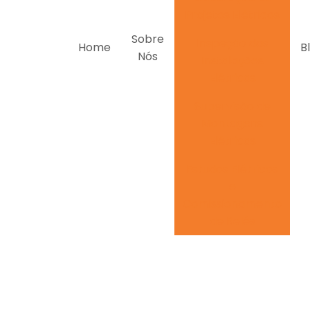
Projetos Elétricos
Sobre
Inspeção das
Home
B
Nós
Instalações
Elétricas
Supervisão de
Montagens
Elétricas
Estudos Elétricos
e
Comissionamento
de Relés