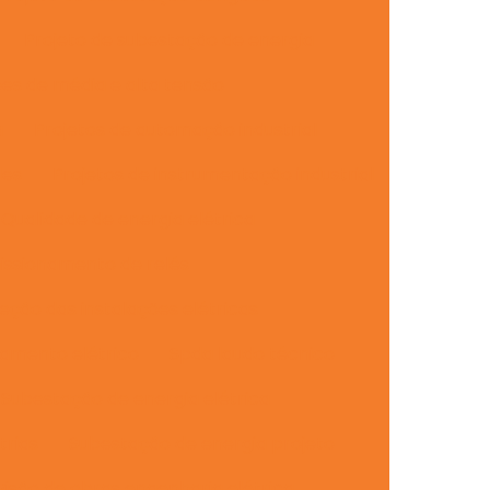
Projeto de subestação de energia
es de média e alta tensão
a
Projetos de automação industrial
les
Projetos de instrumentação industrial
Qualidade de energia elétrica
issionamento de relés
peção das instalações elétricas
namento elétrico
Spda laudo técnico
Subestação de energia elétrica
trias
Subestação de energia projeto
isão de obras engenharia elétrica