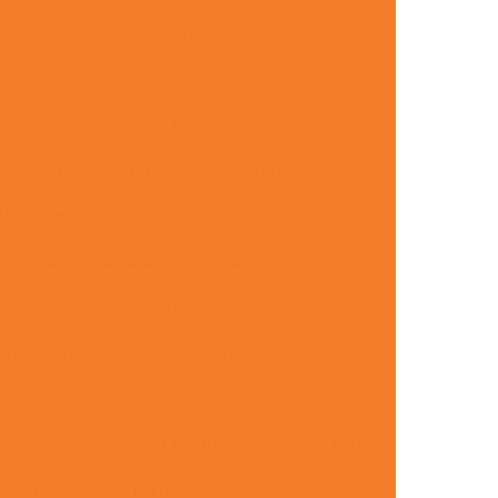
Medição de consumo de energia elétrica
ensão
Medição de energia elétrica
s
Medição de qualidade de energia
or de energia elétrica individual
 projeto elétrico
onamento de relés de proteção
eço laudo spda
Preço m2 projeto elétrico
Preço projeto elétrico industrial
o por m2
Preço projeto spda
amento de relés
Projeto adequação nr10
Projeto de aterramento elétrico