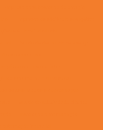
Empresa de subestação de energia
ico
Empresas de eficiência energética
ções elétricas industriais
trial
Estudo de demanda de energia
ciência energética
energética em uma indústria
gética em uma planta industrial
udo de seletividade e coordenação
cuito
Estudo de seletividade elétrica
teção
Instalação e manutenção
 automação industrial