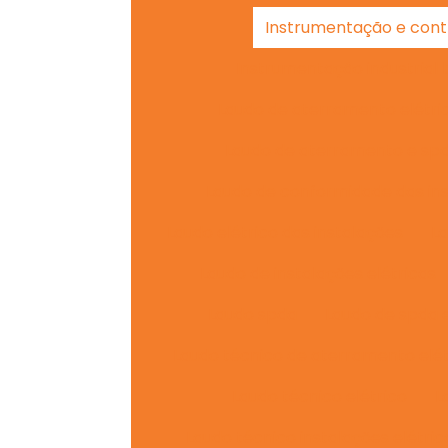
Instrumentação e contr
Instrumentação industrial 
Laudo de aterramento elétri
Laudo de aterramento e sp
Laudo de conformidade das ins
Laudo elétrico das instalações
La
Laudo de instalações elétricas
Laudo spda
Laudo de spda 
Laudo técnico de aterramento elét
Laudo técnico elétrico
L
Laudo técnico instalações elétric