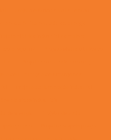
ial
Projeto elétrico de alta tensão
Projeto elétrico entrada de energia
Projeto elétrico industrial completo
trico preço m2
Projeto elétrico trifásico
strial
Projeto de entrada de energia
jeto de iluminação de emergência
ial
Projeto de iluminação industrial
ões elétricas industriais
da de energia
Projeto de spda
o spda galpão
Projeto de spda preço
Projeto de subestação abrigada